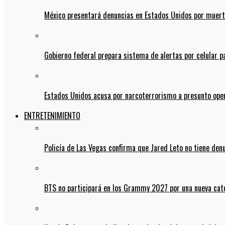
México presentará denuncias en Estados Unidos por muert
Gobierno federal prepara sistema de alertas por celular 
Estados Unidos acusa por narcoterrorismo a presunto op
ENTRETENIMIENTO
Policía de Las Vegas confirma que Jared Leto no tiene den
BTS no participará en los Grammy 2027 por una nueva cate