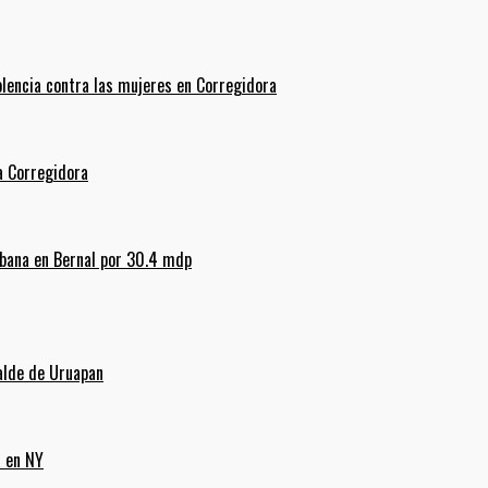
olencia contra las mujeres en Corregidora
La Corregidora
rbana en Bernal por 30.4 mdp
alde de Uruapan
a en NY