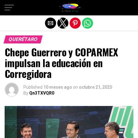
Salir de la versión móvil
QUERÉTARO
Chepe Guerrero y COPARMEX
impulsan la educación en
Corregidora
Published
10 meses ago
on
octubre 21, 2025
By
Qn3TXVQR0