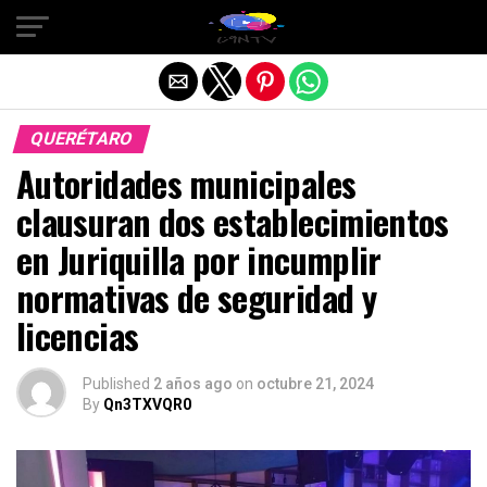
Salir de la versión móvil
QUERÉTARO
Autoridades municipales
clausuran dos establecimientos
en Juriquilla por incumplir
normativas de seguridad y
licencias
Published
2 años ago
on
octubre 21, 2024
By
Qn3TXVQR0