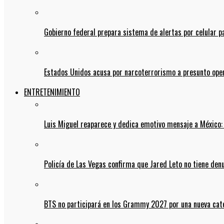
Gobierno federal prepara sistema de alertas por celular 
Estados Unidos acusa por narcoterrorismo a presunto op
ENTRETENIMIENTO
Luis Miguel reaparece y dedica emotivo mensaje a México:
Policía de Las Vegas confirma que Jared Leto no tiene den
BTS no participará en los Grammy 2027 por una nueva cate