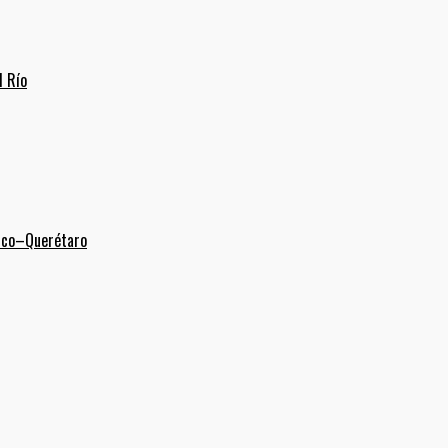
l Río
xico–Querétaro