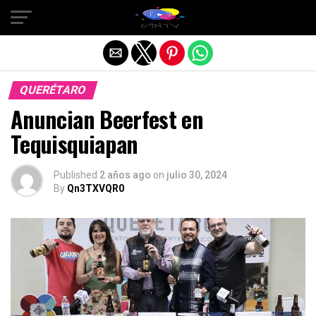
Salir de la versión móvil
QUERÉTARO
Anuncian Beerfest en
Tequisquiapan
Published
2 años ago
on
julio 30, 2024
By
Qn3TXVQR0