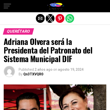
Salir de la versión móvil
QUERÉTARO
Adriana Olvera será la
Presidenta del Patronato del
Sistema Municipal DIF
Published
2 años ago
on
agosto 19, 2024
By
Qn3TXVQR0