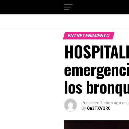
ENTRETENIMIENTO
HOSPITALI
emergenci
los bronq
Published
2 años ago
on
By
Qn3TXVQR0